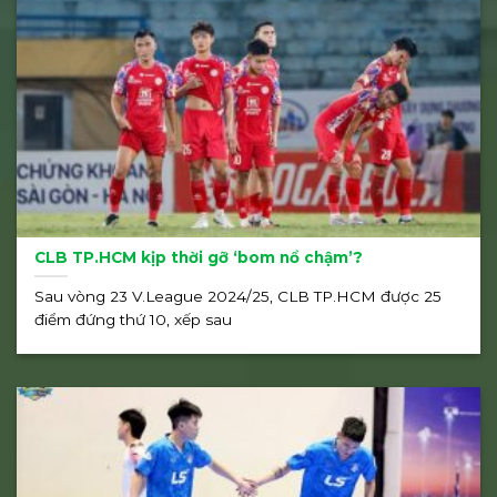
CLB TP.HCM kịp thời gỡ ‘bom nổ chậm’?
Sau vòng 23 V.League 2024/25, CLB TP.HCM được 25
điểm đứng thứ 10, xếp sau