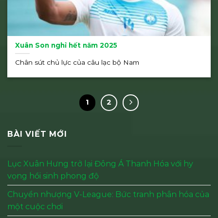
Xuân Son nghỉ hết năm 2025
Chân sút chủ lực của câu lạc bộ Nam
1
2
BÀI VIẾT MỚI
Lục Xuân Hưng trở lại Đông Á Thanh Hóa với hy
vọng hồi sinh phong độ
Chuyển nhượng V-League: Bức tranh phân hóa của
một cuộc chơi