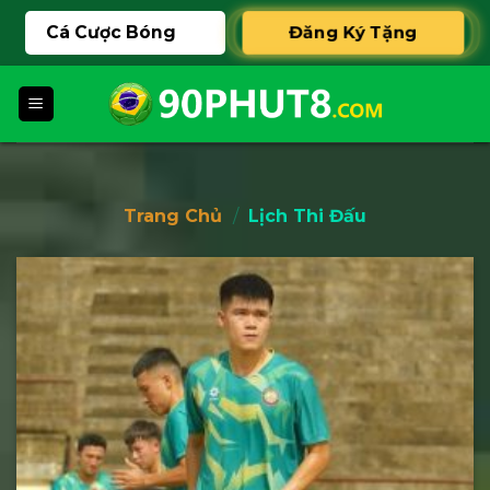
Skip
Cá Cược Bóng
Đăng Ký Tặng
to
content
888K
Đá
Trang Chủ
/
Lịch Thi Đấu