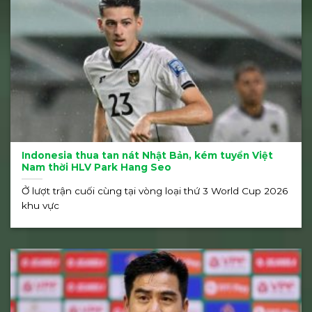
Indonesia thua tan nát Nhật Bản, kém tuyển Việt
Nam thời HLV Park Hang Seo
Ở lượt trận cuối cùng tại vòng loại thứ 3 World Cup 2026
khu vực