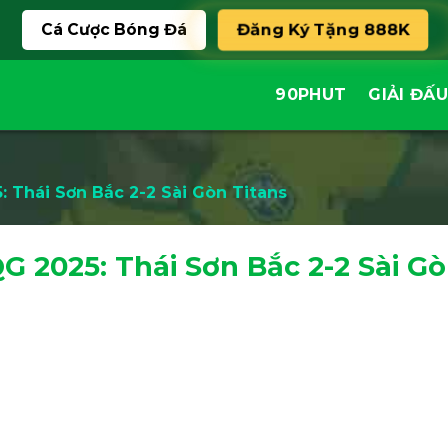
Cá Cược Bóng Đá
Đăng Ký Tặng 888K
90PHUT
GIẢI ĐẤU
 Thái Sơn Bắc 2-2 Sài Gòn Titans
 2025: Thái Sơn Bắc 2-2 Sài G