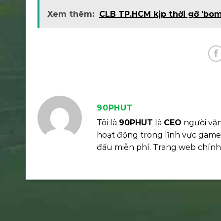
Xem thêm:
CLB TP.HCM kịp thời gỡ ‘bo
90PHUT
Tôi là
90PHUT
là
CEO
người vậ
hoạt động trong lĩnh vực game 
đấu miễn phí. Trang web chín