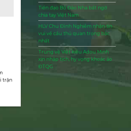
Tiền đạo Bồ Đào Nha bất ngờ
chia tay Việt Nam
HLV Chu Đình Nghiêm nhận tin
vui về cầu thủ quan trọng bậc
nhất
Trung vệ Việt kiều Adou Minh
xin nhập tịch, hy vọng khoác áo
ĐTQG
ệm
i trận