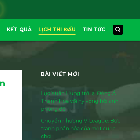
KẾT QUẢ
LỊCH THI ĐẤU
TIN TỨC
BÀI VIẾT MỚI
òn
Lục Xuân Hưng trở lại Đông Á
Thanh Hóa với hy vọng hồi sinh
phong độ
Chuyển nhượng V-League: Bức
tranh phân hóa của một cuộc
chơi