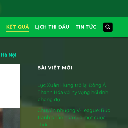
KẾT QUẢ
LỊCH THI ĐẤU
TIN TỨC
 Hà Nội
BÀI VIẾT MỚI
Lục Xuân Hưng trở lại Đông Á
Thanh Hóa với hy vọng hồi sinh
phong độ
Chuyển nhượng V-League: Bức
tranh phân hóa của một cuộc
chơi