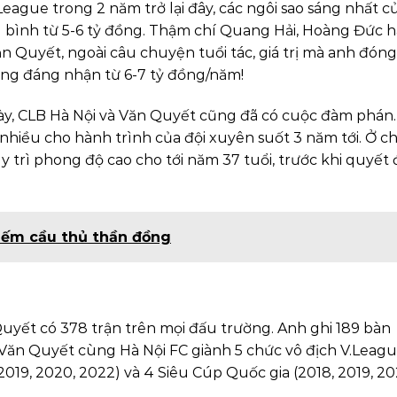
eague trong 2 năm trở lại đây, các ngôi sao sáng nhất c
 bình từ 5-6 tỷ đồng. Thậm chí Quang Hải, Hoàng Đức h
n Quyết, ngoài câu chuyện tuổi tác, giá trị mà anh đón
ng đáng nhận từ 6-7 tỷ đồng/năm!
ày, CLB Hà Nội và Văn Quyết cũng đã có cuộc đàm phán.
hiều cho hành trình của đội xuyên suốt 3 năm tới. Ở c
uy trì phong độ cao cho tới năm 37 tuổi, trước khi quyết
kiếm cầu thủ thần đồng
uyết có 378 trận trên mọi đấu trường. Anh ghi 189 bàn
, Văn Quyết cùng Hà Nội FC giành 5 chức vô địch V.Leag
(2019, 2020, 2022) và 4 Siêu Cúp Quốc gia (2018, 2019, 20