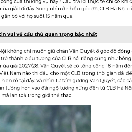
công của thương vụ này? Câu trả lời thực tế chỉ có khi đ
mùa giải tới đây. Song nhìn ở nhiều góc độ, CLB Hà Nội có
n gắn bó với họ suốt 15 năm qua.
in vui về cầu thủ quan trọng bậc nhất
 Nội không chỉ muốn giữ chân Văn Quyết ở góc độ đóng
trở thành biểu tượng của CLB nói riêng cũng như bóng
 mùa giải 2027/28, Văn Quyết sẽ có tổng cộng 18 năm đồ
Việt Nam nào thi đấu cho một CLB trong thời gian dài đ
 hiện rõ tại đây. Và nhìn từ tấm gương Văn Quyết, các c
in tưởng hơn vào đãi ngộ tương xứng đến từ CLB Hà Nội
mà lan toả trong giới thể thao.