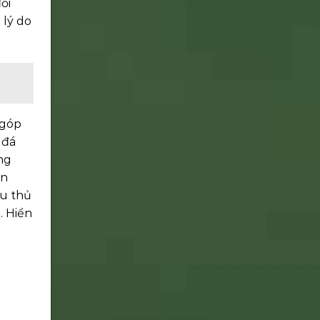
ối
 lý do
 góp
 đá
ng
ến
ầu thủ
. Hiển