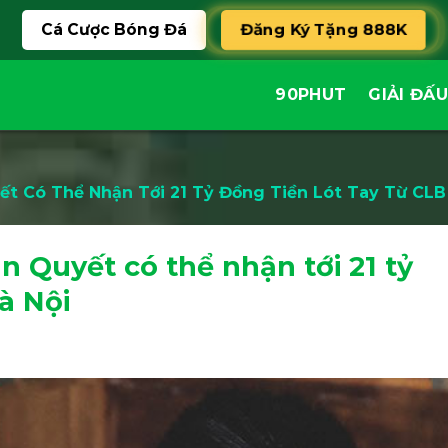
Đăng Ký Tặng 888K
Cá Cược Bóng Đá
90PHUT
GIẢI ĐẤU
t Có Thể Nhận Tới 21 Tỷ Đồng Tiền Lót Tay Từ CLB
n Quyết có thể nhận tới 21 tỷ
à Nội