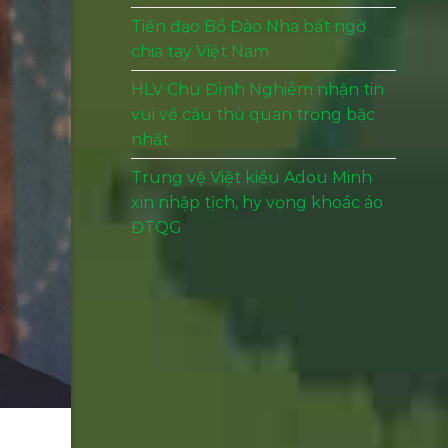
Tiền đạo Bồ Đào Nha bất ngờ
chia tay Việt Nam
HLV Chu Đình Nghiêm nhận tin
vui về cầu thủ quan trọng bậc
nhất
Trung vệ Việt kiều Adou Minh
xin nhập tịch, hy vọng khoác áo
ĐTQG