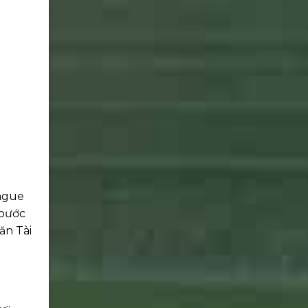
eague
 bước
ăn Tài