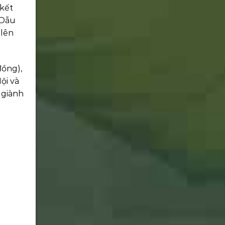
 kết
 Dẫu
 lên
đồng),
ội và
 giành