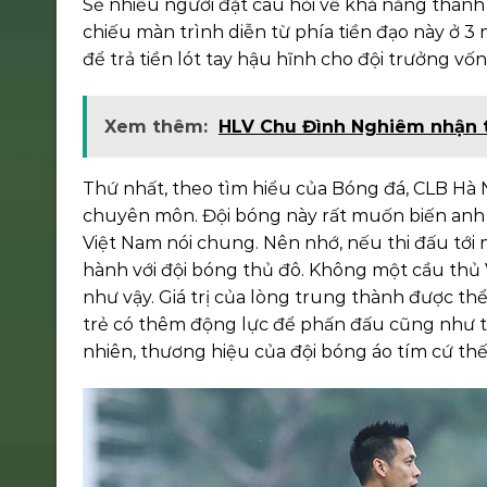
Sẽ nhiều người đặt câu hỏi về khả năng thành 
chiếu màn trình diễn từ phía tiền đạo này ở 3 
để trả tiền lót tay hậu hĩnh cho đội trưởng vố
Xem thêm:
HLV Chu Đình Nghiêm nhận t
Thứ nhất, theo tìm hiểu của Bóng đá, CLB Hà
chuyên môn. Đội bóng này rất muốn biến anh 
Việt Nam nói chung. Nên nhớ, nếu thi đấu tới
hành với đội bóng thủ đô. Không một cầu thủ 
như vậy. Giá trị của lòng trung thành được thể
trẻ có thêm động lực để phấn đấu cũng như t
nhiên, thương hiệu của đội bóng áo tím cứ thế 