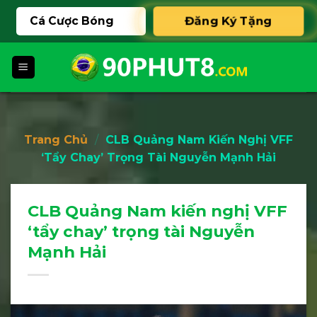
Skip
Cá Cược Bóng
Đăng Ký Tặng
to
content
888K
Đá
Trang Chủ
/
CLB Quảng Nam Kiến Nghị VFF
‘tẩy Chay’ Trọng Tài Nguyễn Mạnh Hải
CLB Quảng Nam kiến nghị VFF
‘tẩy chay’ trọng tài Nguyễn
Mạnh Hải