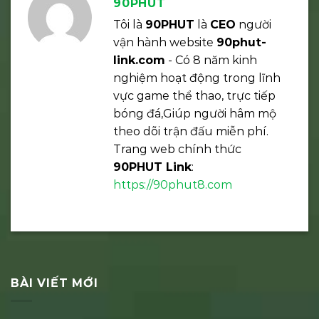
90PHUT
Tôi là
90PHUT
là
CEO
người
vận hành website
90phut-
link.com
- Có 8 năm kinh
nghiệm hoạt động trong lĩnh
vực game thể thao, trực tiếp
bóng đá,Giúp người hâm mộ
theo dõi trận đấu miễn phí.
Trang web chính thức
90PHUT Link
:
https://90phut8.com
BÀI VIẾT MỚI